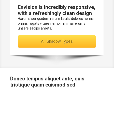
Envision is incredibly
responsive
,
with a
refreshingly
clean design
Harums ser quidem rerum facilis dolores nemis
omnis fugats vitaes nemo minima rerums
unsers sadips amets.
All Shadow Types
Donec tempus aliquet ante,
quis
tristique quam euismod sed
Nullam id lorem vitae dui vulputate dignissim ut sit amet
urna. Nunc ut massa in mi vestibulum feugiat at ac ante.
Integer vitae velit nec elit interdum mattis. Pellentesque id
metus leo. Donec imperdiet, lorem nec malesuada