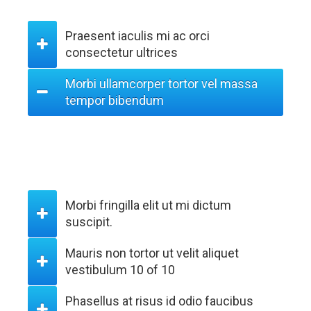
Praesent iaculis mi ac orci
consectetur ultrices
Morbi ullamcorper tortor vel massa
tempor bibendum
Fugiat dapibus, tellus ac cursus commodo, mauris sit
condim eser ntumsi nibh, uum a justo vitaes amet risus
amets un. Posi sectetut amet fermntum orem ipsum quia
dolor sit amet, consectetur, adipisci velit, sed quia nons.
Morbi fringilla elit ut mi dictum
suscipit.
Mauris non tortor ut velit aliquet
vestibulum 10 of 10
Phasellus at risus id odio faucibus