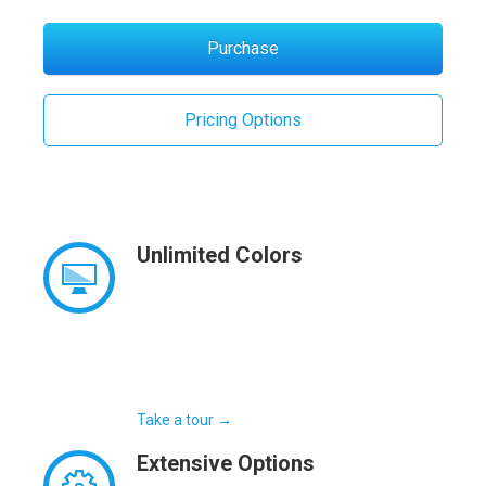
Purchase
Pricing Options
Unlimited
Colors
Fugiat dapibus, tellus ac cursus commodo,
mauris sit condim eser ntumsi nibh, uum a
justo vitaes amet risus amets un. Posi
sectetut amet fermntum orem ipsum quia
dolor sit amet.
Take a tour →
Extensive
Options