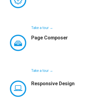
Fusce dapibus eget nulla et gravida. Nullam
rutrum pretium aliquet. Quisque dictum
sollicitudin egestas. Nullam placerat ultricies
neque, id posuere lacus tristique at. Nunc.
Take a tour →
Page
Composer
Donec accumsan a orci eu molestie.
Maecenas rhoncus in dui et congue. Aliquam
at sapien lorem. Mauris sodales ullamcorper
magna et consequat. Morbi porta.
Take a tour →
Responsive
Design
Maecenas purus massa, sodales a
malesuada id, feugiat eget nunc. Integer
metus elit, sodales a euismod non,
ullamcorper a quam. Integer consequat