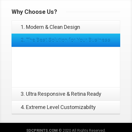
Why
Choose Us?
1. Modern & Clean Design
2. The Best Solution for Your Business
Fugiat dapibus, tellus ac cursus commodo,
mauris sit condim eser ntumsi nibh, uum a justo
vitaes amet risus amets un. Posi sectetut amet
fermntum orem ipsum quia dolor sit amet.
3. Ultra Responsive & Retina Ready
4. Extreme Level Customizabilty
SDCPRINTS.COM
© 2020 All Rights Reserved.