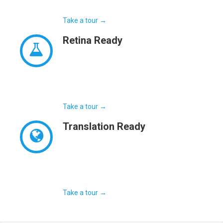
venenatis risus.
Take a tour →
Retina
Ready
Nulla tellus quam, gravida eu vehicula sed,
tempor sed nisi. Praesent mattis, neque quis
porta blandit, sem dolor facilisis est, at
vulputate est felis consectetur turpis.
Take a tour →
Translation
Ready
Quisque dignissim quam vitae orci
fermentum consequat ac a erat. Nulla ac
ornare mauris. Quisque nec metus pulvinar
purus tristique luctus. Donec eget placerat.
Take a tour →