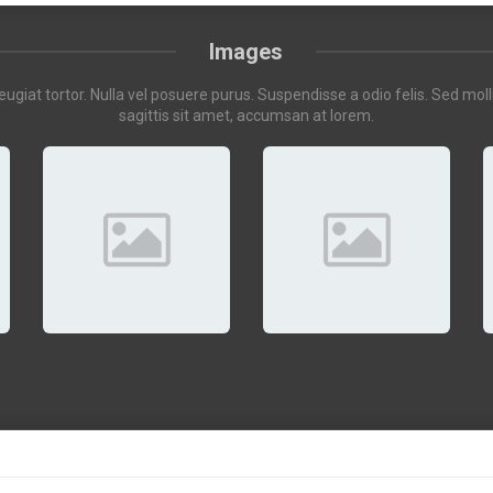
Images
at tortor. Nulla vel posuere purus. Suspendisse a odio felis. Sed mollis
sagittis sit amet, accumsan at lorem.