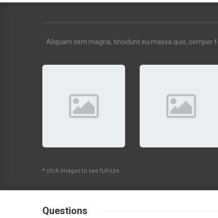
Aliquam sem magna, tincidunt eu massa quis, semper feugi
* click images to see fullsize.
Questions