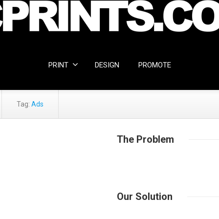
PRINT
DESIGN
PROMOTE
Tag:
Ads
The
Problem
Aliquam sem magna, tincidunt eu 
purus. Suspendisse a odio felis. S
blandit eu sagittis sit amet, acc
Our
Solution
Maecenas aliquet magna ac est con