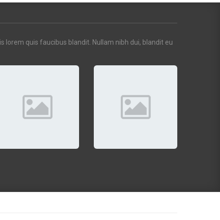
 lorem quis faucibus blandit. Nullam nibh dui, blandit eu