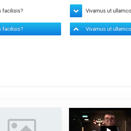
facilisis?
Vivamus ut ullamcor
facilisis?
Vivamus ut ullamcor
em ultricies. Vestibulum ante
Maecenas aliquet magna ac est con
bilia Curae; Vestibulum ut risus
ipsum primis in faucibus orci luct
t amet pretium lorem.
accumsan neque cursus scelerisq
per. Sed gravida id purus eu
Pellentesque euismod neque id ri
sque. Sed condimentum purus eros,
eleifend. Fusce gravida ipsum in
a malesuada nisi auctor quis.