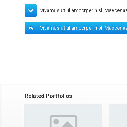
Vivamus ut ullamcorper nisl. Maecenas 
Vivamus ut ullamcorper nisl. Maecenas 
Maecenas aliquet magna ac est convallis, eu tristique lor
ipsum primis in faucibus orci luctus et ultrices posuere cu
accumsan neque cursus scelerisque nec ut neque. Sed si
Pellentesque euismod neque id risus consectetur ullamcor
eleifend. Fusce gravida ipsum in enim pulvinar pellente
a malesuada nisi auctor quis.
Related Portfolios