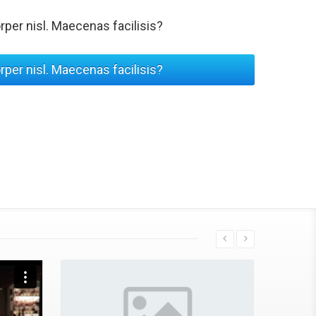
per nisl. Maecenas facilisis?
per nisl. Maecenas facilisis?
vallis, eu tristique lorem ultricies. Vestibulum ante
us et ultrices posuere cubilia Curae; Vestibulum ut risus
ue nec ut neque. Sed sit amet pretium lorem.
sus consectetur ullamcorper. Sed gravida id purus eu
 enim pulvinar pellentesque. Sed condimentum purus eros,