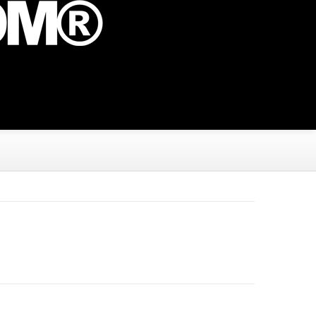
massa quis, semper feugiat tortor. Nulla vel posuere
ed mollis lorem quis faucibus blandit. Nullam nibh dui,
umsan at lorem.
vallis, eu tristique lorem ultricies. Vestibulum ante